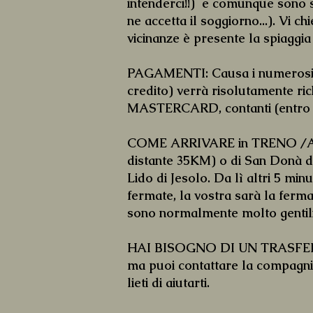
intenderci!!) e comunque sono s
ne accetta il soggiorno...). Vi 
vicinanze è presente la spiaggi
PAGAMENTI: Causa i numerosi in
credito) verrà risolutamente r
MASTERCARD, contanti (entro i l
COME ARRIVARE in TRENO /AUTO
distante 35KM) o di San Donà di
Lido di Jesolo. Da lì altri 5 mi
fermate, la vostra sarà la ferm
sono normalmente molto gentili e
HAI BISOGNO DI UN TRASFERIMEN
ma puoi contattare la compagnia
lieti di aiutarti.