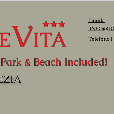
V
Email:
★★★
INFO@DO
E
ITA
Telefono
Park & Beach Included!
EZIA
PER CONOSCERE I PREZZI E PER 