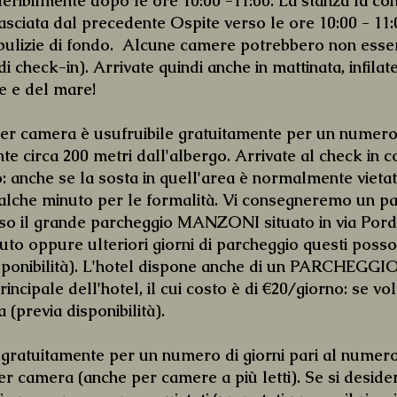
eferibilmente dopo le ore 10:00 -11:00. La stanza la
sciata dal precedente Ospite verso le ore 10:00 - 11:00
pulizie di fondo. Alcune camere potrebbero non esser
 di check-in). Arrivate quindi anche in mattinata, infila
e e del mare!
camera è usufruibile gratuitamente per un numero di
te circa 200 metri dall'albergo. Arrivate al check in co
go: anche se la sosta in quell'area è normalmente vie
alche minuto per le formalità. Vi consegneremo un pas
so il grande parcheggio MANZONI situato in via Pord
uto oppure ulteriori giorni di parcheggio questi posso
isponibilità). L'hotel dispone anche di un PARCHEGGIO
 principale dell'hotel, il cui costo è di €20/giorno: se v
a (previa disponibilità).
atuitamente per un numero di giorni pari al numero 
per camera (anche per camere a più letti). Se si desid