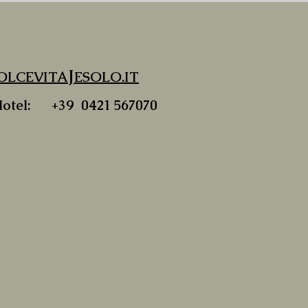
J
LCEVITA
ESOLO.IT
 Hotel:
+39 0421 567070
PRENOTARE...