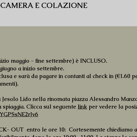
 di CAMERA E COLAZIONE
inizio maggio - fine settembre) è INCLUSO.
giugno a inizio settembre.
lusa e sarà da pagare in contanti al check in (€1.60 p
amenti).
a Jesolo Lido nella rinomata piazza Alessandro Manzon
a spiaggia. Clicca sul seguente
link
per vedere la posiz
xeYGPSsNE2rJv6
 OUT entro le ore 10: Cortesemente chiediamo ai no