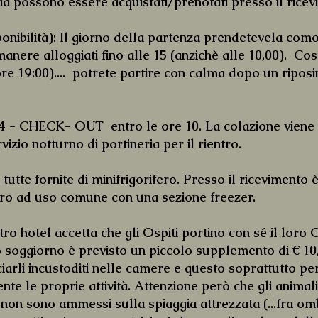
gia possono essere acquistati/prenotati presso il ricevi
bilità): Il giorno della partenza prendetevela comod
nere alloggiati fino alle 15 (anzichè alle 10,00). Cos
ore 19:00).... potrete partire con calma dopo un ripo
 CHECK- OUT entro le ore 10. La colazione viene se
zio notturno di portineria per il rientro.
tte fornite di minifrigorifero. Presso il riceviment
ero ad uso comune con una sezione freezer.
hotel accetta che gli Ospiti portino con sé il lor
ro soggiorno è previsto un piccolo supplemento di € 
sciarli incustoditi nelle camere e questo soprattutto p
te le proprie attività. Attenzione però che gli animal
 non sono ammessi sulla spiaggia attrezzata (...fra ombr