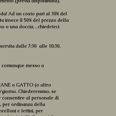
mento (previa disponibilità).
a! Ad un costo pari al 30% del
ta invece il 50% del prezzo della
sino o una doccia…chiedeteci
rvita dalle 7:30 alle 10:30.
o è comunque messo a
o CANE o GATTO (o altro
10/giorno. Chiederemmo, se
er consentire al personale di
i, per ordinanza della
elloni e lettini, per