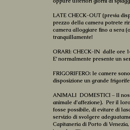
oppure ulteriori giorni di spiag
LATE CHECK-OUT (previa disponi
prezzo della camera potrete rima
camera alloggiare fino a sera (
tranquillamente!
ORARI: CHECK-IN dalle ore 14 -
E’ normalmente presente un servi
FRIGORIFERO: le camere sono tu
disposizione un grande frigorif
ANIMALI DOMESTICI – Il nostro 
animale d'affezione). Per il lo
fosse possibile, di evitare di la
servizio di svolgere adeguatamen
Capitaneria di Porto di Venezia,