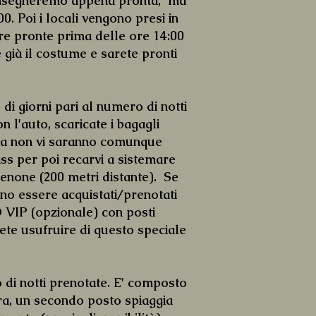
 consegneremo appena pronta, ma
. Poi i locali vengono presi in
e pronte prima delle ore 14:00
te già il costume e sarete pronti
 giorni pari al numero di notti
n l'auto, scaricate i bagagli
tata non vi saranno comunque
s per poi recarvi a sistemare
enone (200 metri distante). Se
no essere acquistati/prenotati
 VIP (opzionale) con posti
olete usufruire di questo speciale
di notti prenotate. E' composto
era, un secondo posto spiaggia