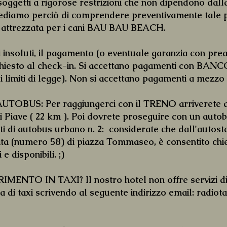
oggetti a rigorose restrizioni che non dipendono dall
chiediamo perciò di comprendere preventivamente tale p
a attrezzata per i cani BAU BAU BEACH.
soluti, il pagamento (o eventuale garanzia con preau
ichiesto al check-in. Si accettano pagamenti con BANC
imiti di legge). Non si accettano pagamenti a mezzo 
BUS: Per raggiungerci con il TRENO arriverete all
 Piave ( 22 km ). Poi dovrete proseguire con un autob
nuti di autobus urbano n. 2: considerate che dall'auto
ata (numero 58) di piazza Tommaseo, è consentito chie
 disponibili. ;)
TO IN TAXI? Il nostro hotel non offre servizi di 
 di taxi scrivendo al seguente indirizzo email:
radiot