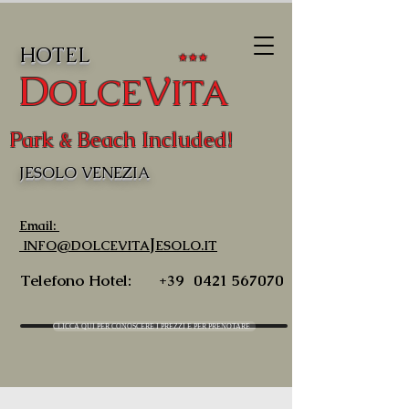
HOTEL
★★★
D
V
OLCE
ITA
Park & Beach Included!
JESOLO VENEZIA
Email:
J
INFO@DOLCEVITA
ESOLO.IT
Telefono Hotel:
+39
0421 567070
CLICCA QUI PER CONOSCERE I PREZZI E PER PRENOTARE...