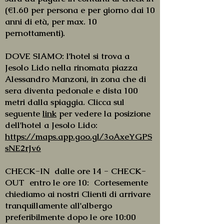
(€1.60 per persona e per giorno dai 10
anni di età, per max. 10
pernottamenti).
​​DOVE SIAMO: l'hotel si trova a
Jesolo Lido nella rinomata piazza
Alessandro Manzoni, in zona che di
sera diventa pedonale e dista 100
metri dalla spiaggia. Clicca sul
seguente
link
per vedere la posizione
dell'hotel a Jesolo Lido:
https://maps.app.goo.gl/3oAxeYGPS
sNE2rJv6
CHECK-IN dalle ore 14 - CHECK-
OUT entro le ore 10: Cortesemente
chiediamo ai nostri Clienti di arrivare
tranquillamente all'albergo
preferibilmente dopo le ore 10:00