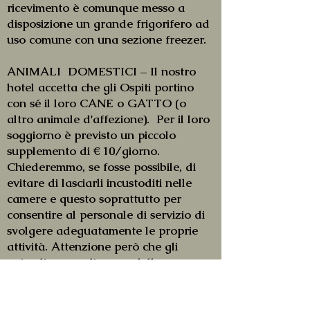
ricevimento è comunque messo a
disposizione un grande frigorifero ad
uso comune con una sezione freezer.
ANIMALI DOMESTICI – Il nostro
hotel accetta che gli Ospiti portino
con sé il loro CANE o GATTO (o
altro animale d'affezione). Per il loro
soggiorno è previsto un piccolo
supplemento di € 10/giorno.
Chiederemmo, se fosse possibile, di
evitare di lasciarli incustoditi nelle
camere e questo soprattutto per
consentire al personale di servizio di
svolgere adeguatamente le proprie
attività. Attenzione però che gli
animali, per ordinanza della
Capitaneria di Porto di Venezia, non
sono ammessi sulla spiaggia