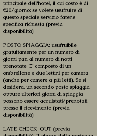
principale dell'hotel, il cui costo è di
€20/giorno: se volete usufruire di
questo speciale servizio fatene
specifica richiesta (previa
disponibilità).
POSTO SPIAGGIA: usufruibile
gratuitamente per un numero di
giorni pari al numero di notti
prenotate. E' composto di un
ombrellone e due lettini per camera
(anche per camere a più letti). Se si
desidera, un secondo posto spiaggia
oppure ulteriori giorni di spiaggia
possono essere acquistati/prenotati
presso il ricevimento (previa
disponibilità).
LATE CHECK-OUT (previa
disponibilità): Il giorno della partenza