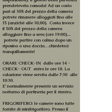
prendetevela comoda! Ad un costo
pari al 30% del prezzo della camera
potrete rimanere alloggiati fino alle
15 (anzichè alle 10,00). Costa invece
il 50% del prezzo della camera
alloggiare fino a sera (ore 19:00)....
potrete partire con calma dopo un
riposino o una doccia…chiedeteci
tranquillamente!
ORARI: CHECK-IN dalle ore 14 -
CHECK- OUT entro le ore 10. La
colazione viene servita dalle 7:30 alle
10:30.
E’ normalmente presente un servizio
notturno di portineria per il rientro.
FRIGORIFERO: le camere sono tutte
fornite di minifrigorifero. Presso il